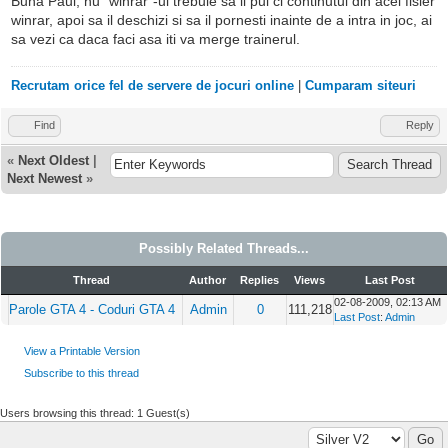
Buna Paul, nu "winrar"-ul trebuie sa il pui ci continutul din acel fisier
winrar, apoi sa il deschizi si sa il pornesti inainte de a intra in joc, ai
sa vezi ca daca faci asa iti va merge trainerul.
Recrutam orice fel de servere de jocuri online
|
Cumparam siteuri
Find
Reply
«
Next Oldest
|
Next Newest
»
Possibly Related Threads...
Thread
Author
Replies
Views
Last Post
02-08-2009, 02:13 AM
Parole GTA 4 - Coduri GTA 4
Admin
0
111,218
Last Post
:
Admin
View a Printable Version
Subscribe to this thread
Users browsing this thread: 1 Guest(s)