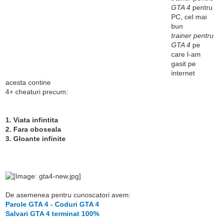
GTA 4
pentru
PC, cel mai
bun
trainer pentru
GTA 4
pe
care l-am
gasit pe
internet
acesta contine
4+ cheaturi precum:
1. Viata infintita
2. Fara oboseala
3. Gloante infinite
De asemenea pentru cunoscatori avem:
Parole GTA 4 - Coduri GTA 4
Salvari GTA 4 terminat 100%