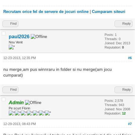
Recrutam orice fel de servere de jocuri online
|
Cumparam siteuri
Find
Reply
Posts: 1
paul2026
Threads: 0
Nou Venit
Joined: Dec 2013
Reputation:
0
12-23-2013, 12:35 PM
#6
nu merge,am pus winnraru in folder si nu merge(am jocu
cumparat)
Find
Reply
Posts: 2,578
Admin
Threads: 943
Pe scurt Florin
Joined: Nov 2008
Reputation:
12
12-29-2013, 08:43 PM
#7