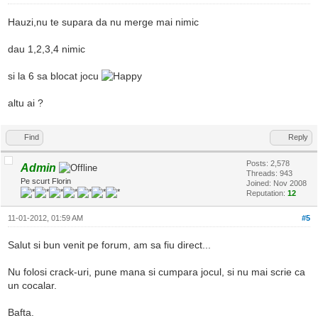
Hauzi,nu te supara da nu merge mai nimic
dau 1,2,3,4 nimic
si la 6 sa blocat jocu
altu ai ?
Find
Reply
Posts: 2,578
Admin
Threads: 943
Pe scurt Florin
Joined: Nov 2008
Reputation:
12
11-01-2012, 01:59 AM
#5
Salut si bun venit pe forum, am sa fiu direct...
Nu folosi crack-uri, pune mana si cumpara jocul, si nu mai scrie ca
un cocalar.
Bafta.