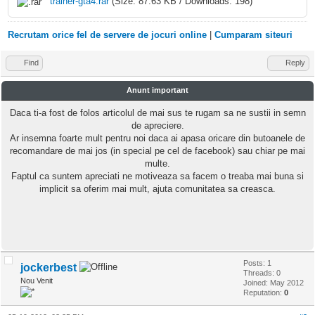
trainer-gta4.rar
(Size: 87.63 KB / Downloads: 198)
Recrutam orice fel de servere de jocuri online
|
Cumparam siteuri
Find
Reply
Anunt important
Daca ti-a fost de folos articolul de mai sus te rugam sa ne sustii in semn
de apreciere.
Ar insemna foarte mult pentru noi daca ai apasa oricare din butoanele de
recomandare de mai jos (in special pe cel de facebook) sau chiar pe mai
multe.
Faptul ca suntem apreciati ne motiveaza sa facem o treaba mai buna si
implicit sa oferim mai mult, ajuta comunitatea sa creasca.
Posts: 1
jockerbest
Threads: 0
Nou Venit
Joined: May 2012
Reputation:
0