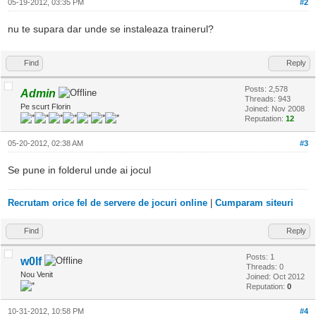
05-19-2012, 03:35 PM
#2
nu te supara dar unde se instaleaza trainerul?
Find
Reply
Posts: 2,578
Admin
Threads: 943
Pe scurt Florin
Joined: Nov 2008
Reputation:
12
05-20-2012, 02:38 AM
#3
Se pune in folderul unde ai jocul
Recrutam orice fel de servere de jocuri online
|
Cumparam siteuri
Find
Reply
Posts: 1
w0lf
Threads: 0
Nou Venit
Joined: Oct 2012
Reputation:
0
10-31-2012, 10:58 PM
#4