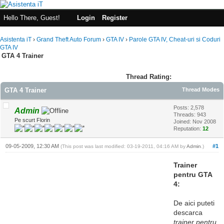
Hello There, Guest!
Login
Register
Asistenta iT
›
Grand Theft Auto Forum
›
GTA IV
›
Parole GTA IV, Cheat-uri si Coduri
GTA IV
GTA 4 Trainer
Thread Rating:
GTA 4 Trainer
Thread Modes
Posts: 2,578
Admin
Threads: 943
Pe scurt Florin
Joined: Nov 2008
Reputation:
12
09-05-2009, 12:30 AM
#1
(This post was last modified: 03-19-2011, 04:16 AM by
Admin
.)
Trainer
pentru GTA
4:
De aici puteti
descarca
trainer pentru