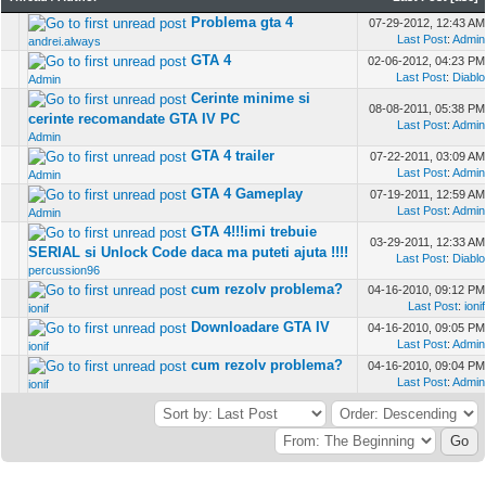
Problema gta 4
07-29-2012, 12:43 AM
Last Post
:
Admin
andrei.always
GTA 4
02-06-2012, 04:23 PM
Last Post
:
Diablo
Admin
Cerinte minime si
08-08-2011, 05:38 PM
cerinte recomandate GTA IV PC
Last Post
:
Admin
Admin
GTA 4 trailer
07-22-2011, 03:09 AM
Last Post
:
Admin
Admin
GTA 4 Gameplay
07-19-2011, 12:59 AM
Last Post
:
Admin
Admin
GTA 4!!!imi trebuie
03-29-2011, 12:33 AM
SERIAL si Unlock Code daca ma puteti ajuta !!!!
Last Post
:
Diablo
percussion96
cum rezolv problema?
04-16-2010, 09:12 PM
Last Post
:
ionif
ionif
Downloadare GTA IV
04-16-2010, 09:05 PM
Last Post
:
Admin
ionif
cum rezolv problema?
04-16-2010, 09:04 PM
Last Post
:
Admin
ionif