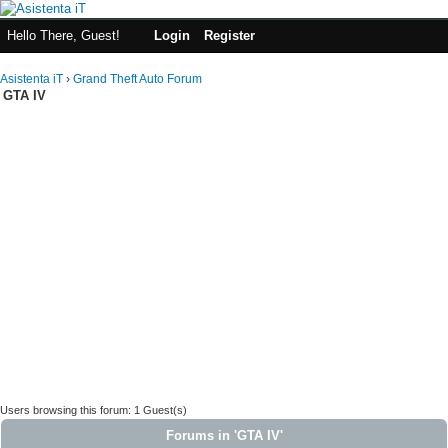
Hello There, Guest!
Login
Register
Asistenta iT
›
Grand Theft Auto Forum
GTA IV
Users browsing this forum: 1 Guest(s)
Forums in 'GTA IV'