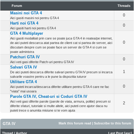
Forum
Threads
Masini noi GTA 4
0
Aici gasiti masini noi pentru GTA 4
Harti noi GTA 4
0
Aici gasiti harti noi pentru GTA 4
GTA 4 Multiplayer
Aici gasiti modalitati prin care se poate juca GTA 4 in reatea/pe internet,
0
de aici puteti descarca atat partea de client cat si partea de server, aici
discutam despre cum se poate face un server de GTA 4 si cum se
poate administra
Patchuri GTA IV
0
Aici veti gasi diferite Patch-uri pentru GTA IV
Salvari GTA IV
1
De aici puteti descarca diferite salvari pentru GTA IV precum si incarca
salvarile voastre pentru a le pune la dispozitia tuturor
Utilitare GTA 4
0
Aici puteti incarca/descarca diferite utilitare pentru GTA 4 care ne fac
"viata" mai usoara
Parole GTA IV, Cheat-uri si Coduri GTA IV
Aici veti gasi diferite parole (parole de viata, armura, politie) precum si
2
diferite sfaturi, tutoriale si multe altele, aici puteti cere ajutor daca nu
puteti trece o anumita misiune si te vom ajuta
GTA IV
Mark this forum read
|
Subscribe to this forum
Thread
/
Author
Last Post
[
asc
]