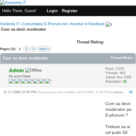
Hello There, Guest!
Login
Register
Asistenta iT
›
Comunitatea E-Phorum.net
›
Anunturi si Feedback
Cum sa devii moderator
Thread Rating:
Pages (3):
1
2
3
Next »
Cum sa devii moderator
Thread Modes
Posts: 2,578
Admin
Threads: 943
Pe scurt Florin
Joined: Nov 2008
Reputation:
12
11-17-2008, 07:05 PM
#1
(This post was last modified: 08-06-2009, 11:09 PM by
Admin
.)
Cum sa devii
moderator pe
E-phorum ?
Trebuie sa ai
cel putin 50