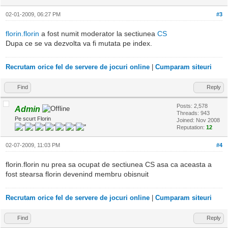
02-01-2009, 06:27 PM
#3
florin.florin
a fost numit moderator la sectiunea
CS
Dupa ce se va dezvolta va fi mutata pe index.
Recrutam orice fel de servere de jocuri online
|
Cumparam siteuri
Find
Reply
Posts: 2,578
Admin
Threads: 943
Pe scurt Florin
Joined: Nov 2008
Reputation:
12
02-07-2009, 11:03 PM
#4
florin.florin nu prea sa ocupat de sectiunea CS asa ca aceasta a
fost stearsa florin devenind membru obisnuit
Recrutam orice fel de servere de jocuri online
|
Cumparam siteuri
Find
Reply