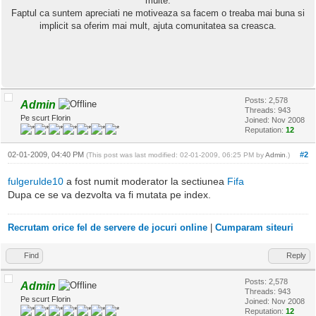
multe.
Faptul ca suntem apreciati ne motiveaza sa facem o treaba mai buna si
implicit sa oferim mai mult, ajuta comunitatea sa creasca.
Posts: 2,578
Admin
Threads: 943
Pe scurt Florin
Joined: Nov 2008
Reputation:
12
02-01-2009, 04:40 PM
#2
(This post was last modified: 02-01-2009, 06:25 PM by
Admin
.)
fulgerulde10
a fost numit moderator la sectiunea
Fifa
Dupa ce se va dezvolta va fi mutata pe index.
Recrutam orice fel de servere de jocuri online
|
Cumparam siteuri
Find
Reply
Posts: 2,578
Admin
Threads: 943
Pe scurt Florin
Joined: Nov 2008
Reputation:
12