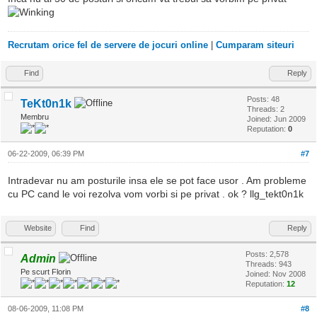
Recrutam orice fel de servere de jocuri online
|
Cumparam siteuri
Find
Reply
Posts: 48
TeKt0n1k
Threads: 2
Membru
Joined: Jun 2009
Reputation:
0
06-22-2009, 06:39 PM
#7
Intradevar nu am posturile insa ele se pot face usor . Am probleme
cu PC cand le voi rezolva vom vorbi si pe privat . ok ? llg_tekt0n1k
Website
Find
Reply
Posts: 2,578
Admin
Threads: 943
Pe scurt Florin
Joined: Nov 2008
Reputation:
12
08-06-2009, 11:08 PM
#8