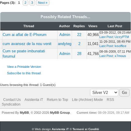
Pages (3):
1
2
3
Next »
Possibly Related Threads...
Thread
Author
Replies
Views
Last Post
03-09-2012, 09:23 AM
Cum ai aflat de E-Phorum
Admin
22
40,966
Last Post
:
UzzyPTM
11-26-2011, 08:49 PM
cum avansez de la nou venit
andyteg
2
11,041
Last Post
:
lvsoffice
Cum se poate imbunatati
08-06-2009, 07:11 PM
Admin
28
41,766
forumul
Last Post
:
x7mous
View a Printable Version
Subscribe to this thread
Users browsing this thread: 1 Guest(s)
Contact Us
Asistenta iT
Return to Top
Lite (Archive) Mode
RSS
Syndication
Powered By
MyBB
, © 2002-2026
MyBB Group
.
Current time:
08-09-2026, 09:17 AM
© Web design
Asistenta iT
©
Termeni si Conditii