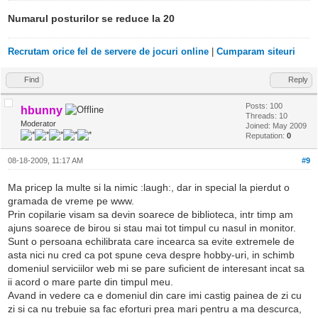
Numarul posturilor se reduce la 20
Recrutam orice fel de servere de jocuri online
|
Cumparam siteuri
Find
Reply
Posts: 100
hbunny
Threads: 10
Moderator
Joined: May 2009
Reputation:
0
08-18-2009, 11:17 AM
#9
Ma pricep la multe si la nimic :laugh:, dar in special la pierdut o
gramada de vreme pe www.
Prin copilarie visam sa devin soarece de biblioteca, intr timp am
ajuns soarece de birou si stau mai tot timpul cu nasul in monitor.
Sunt o persoana echilibrata care incearca sa evite extremele de
asta nici nu cred ca pot spune ceva despre hobby-uri, in schimb
domeniul serviciilor web mi se pare suficient de interesant incat sa
ii acord o mare parte din timpul meu.
Avand in vedere ca e domeniul din care imi castig painea de zi cu
zi si ca nu trebuie sa fac eforturi prea mari pentru a ma descurca,