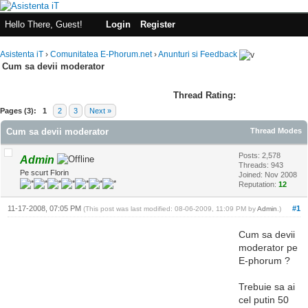
Hello There, Guest!
Login
Register
Asistenta iT
›
Comunitatea E-Phorum.net
›
Anunturi si Feedback
Cum sa devii moderator
Thread Rating:
Pages (3):
1
2
3
Next »
Cum sa devii moderator
Thread Modes
Posts: 2,578
Admin
Threads: 943
Pe scurt Florin
Joined: Nov 2008
Reputation:
12
11-17-2008, 07:05 PM
#1
(This post was last modified: 08-06-2009, 11:09 PM by
Admin
.)
Cum sa devii
moderator pe
E-phorum ?
Trebuie sa ai
cel putin 50