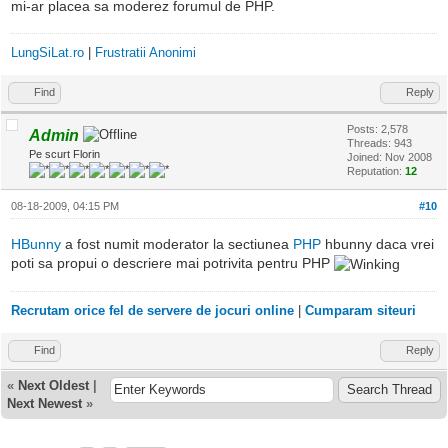
mi-ar placea sa moderez forumul de PHP.
LungSiLat.ro
|
Frustratii Anonimi
Find
Reply
Posts: 2,578
Admin
Threads: 943
Pe scurt Florin
Joined: Nov 2008
Reputation:
12
08-18-2009, 04:15 PM
#10
HBunny
a fost numit moderator la sectiunea
PHP
hbunny daca vrei
poti sa propui o descriere mai potrivita pentru PHP
Recrutam orice fel de servere de jocuri online
|
Cumparam siteuri
Find
Reply
«
Next Oldest
|
Next Newest
»