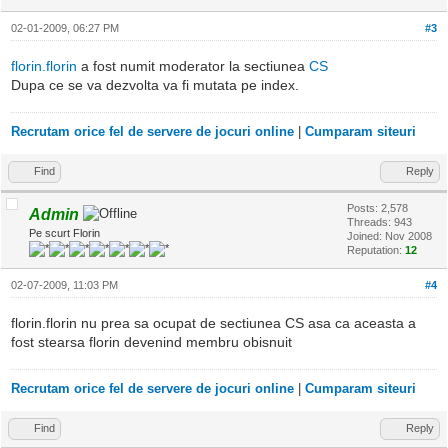
02-01-2009, 06:27 PM
#3
florin.florin
a fost numit moderator la sectiunea
CS
Dupa ce se va dezvolta va fi mutata pe index.
Recrutam orice fel de servere de jocuri online
|
Cumparam siteuri
Find
Reply
Posts: 2,578
Admin
Threads: 943
Pe scurt Florin
Joined: Nov 2008
Reputation:
12
02-07-2009, 11:03 PM
#4
florin.florin nu prea sa ocupat de sectiunea CS asa ca aceasta a
fost stearsa florin devenind membru obisnuit
Recrutam orice fel de servere de jocuri online
|
Cumparam siteuri
Find
Reply