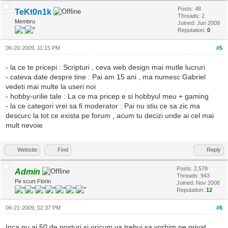
Posts: 48
TeKt0n1k
Threads: 2
Membru
Joined: Jun 2009
Reputation:
0
06-20-2009, 11:15 PM
#5
- la ce te pricepi : Scripturi , ceva web design mai mutle lucruri
- cateva date despre tine : Pai am 15 ani , ma numesc Gabriel
vedeti mai multe la useri noi
- hobby-urilie tale : La ce ma pricep e si hobbyul meu + gaming
- la ce categori vrei sa fi moderator : Pai nu stiu ce sa zic ma
descurc la tot ce exista pe forum , acum tu decizi unde ai cel mai
mult nevoie
Website
Find
Reply
Posts: 2,578
Admin
Threads: 943
Pe scurt Florin
Joined: Nov 2008
Reputation:
12
06-21-2009, 02:37 PM
#6
Inca nu ai 50 de posturi si oricum va trebui sa vorbim pe privat