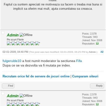
multe.
Faptul ca suntem apreciati ne motiveaza sa facem o treaba mai buna si
implicit sa oferim mai mult, ajuta comunitatea sa creasca.
Posts: 2,578
Admin
Threads: 943
Pe scurt Florin
Joined: Nov 2008
Reputation:
12
02-01-2009, 04:40 PM
#2
(This post was last modified: 02-01-2009, 06:25 PM by
Admin
.)
fulgerulde10
a fost numit moderator la sectiunea
Fifa
Dupa ce se va dezvolta va fi mutata pe index.
Recrutam orice fel de servere de jocuri online
|
Cumparam siteuri
Find
Reply
Posts: 2,578
Admin
Threads: 943
Pe scurt Florin
Joined: Nov 2008
Reputation:
12