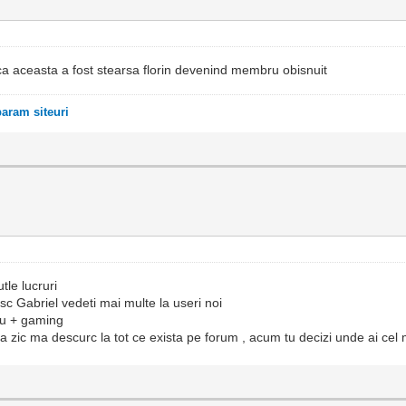
 ca aceasta a fost stearsa florin devenind membru obisnuit
ram siteuri
tle lucruri
c Gabriel vedeti mai multe la useri noi
meu + gaming
e sa zic ma descurc la tot ce exista pe forum , acum tu decizi unde ai cel