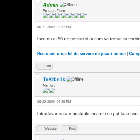
Admin
Pe scurt Florin
06-21-2009, 02:37 PM
Inca nu ai 50 de posturi si oricum va trebui sa vorb
Recrutam orice fel de servere de jocuri online
|
Cumpa
Find
TeKt0n1k
Membru
06-22-2009, 06:39 PM
Intradevar nu am posturile insa ele se pot face usor
Website
Find