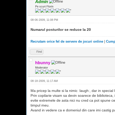
Admin
Pe scurt Florin
08-06-2009, 11:08 PM
Numarul posturilor se reduce la 20
Recrutam orice fel de servere de jocuri online
|
Cumpa
Find
hbunny
Moderator
08-18-2009, 11:17 AM
Ma pricep la multe si la nimic :laugh:, dar in speci
Prin copilarie visam sa devin soarece de biblioteca,
evite extremele de asta nici nu cred ca pot spune ce
timpul meu.
Avand in vedere ca e domeniul din care imi castig p