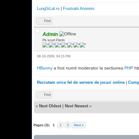
LungSiLat.ro
|
Frustratii Anonimi
Find
Admin
Pe scurt Florin
08-18-2009, 04:15 PM
HBunny
a fost numit moderator la sectiunea
PHP
hb
Recrutam orice fel de servere de jocuri online
|
Cumpa
Find
«
Next Oldest
|
Next Newest
»
Pages (3):
1
2
3
Next »