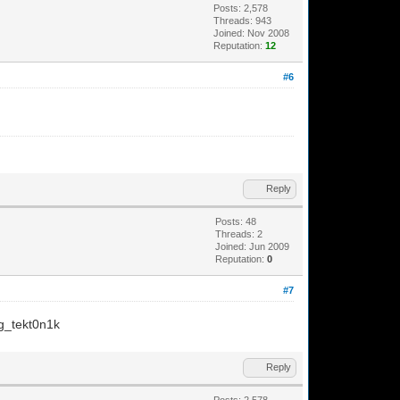
Posts: 2,578
Threads: 943
Joined: Nov 2008
Reputation:
12
#6
Reply
Posts: 48
Threads: 2
Joined: Jun 2009
Reputation:
0
#7
lg_tekt0n1k
Reply
Posts: 2,578