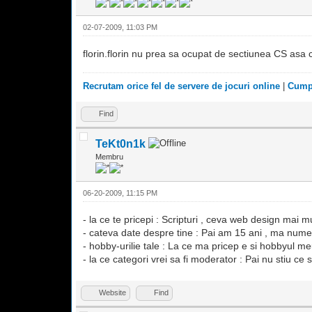
02-07-2009, 11:03 PM
florin.florin nu prea sa ocupat de sectiunea CS asa
Recrutam orice fel de servere de jocuri online
|
Cumpa
Find
TeKt0n1k
Membru
06-20-2009, 11:15 PM
- la ce te pricepi : Scripturi , ceva web design mai mu
- cateva date despre tine : Pai am 15 ani , ma numes
- hobby-urilie tale : La ce ma pricep e si hobbyul 
- la ce categori vrei sa fi moderator : Pai nu stiu c
Website
Find