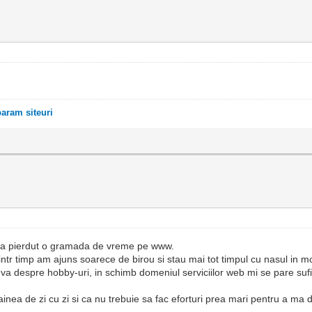
ram siteuri
al la pierdut o gramada de vreme pe www.
 intr timp am ajuns soarece de birou si stau mai tot timpul cu nasul in m
va despre hobby-uri, in schimb domeniul serviciilor web mi se pare sufic
ainea de zi cu zi si ca nu trebuie sa fac eforturi prea mari pentru a m