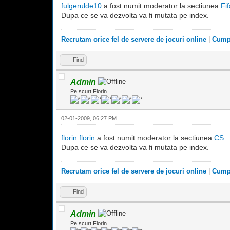
fulgerulde10
a fost numit moderator la sectiunea
Fif
Dupa ce se va dezvolta va fi mutata pe index.
Recrutam orice fel de servere de jocuri online
|
Cumpa
Find
Admin
Pe scurt Florin
02-01-2009, 06:27 PM
florin.florin
a fost numit moderator la sectiunea
CS
Dupa ce se va dezvolta va fi mutata pe index.
Recrutam orice fel de servere de jocuri online
|
Cumpa
Find
Admin
Pe scurt Florin