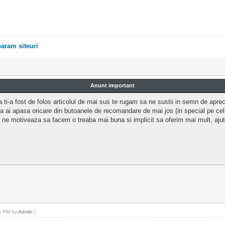
ram siteuri
Anunt important
 ti-a fost de folos articolul de mai sus te rugam sa ne sustii in semn de aprec
a ai apasa oricare din butoanele de recomandare de mai jos (in special pe ce
 ne motiveaza sa facem o treaba mai buna si implicit sa oferim mai mult, aj
25 PM by
Admin
.)