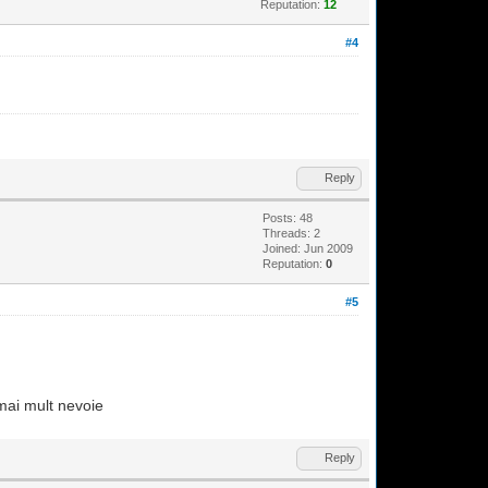
Reputation:
12
#4
Reply
Posts: 48
Threads: 2
Joined: Jun 2009
Reputation:
0
#5
 mai mult nevoie
Reply