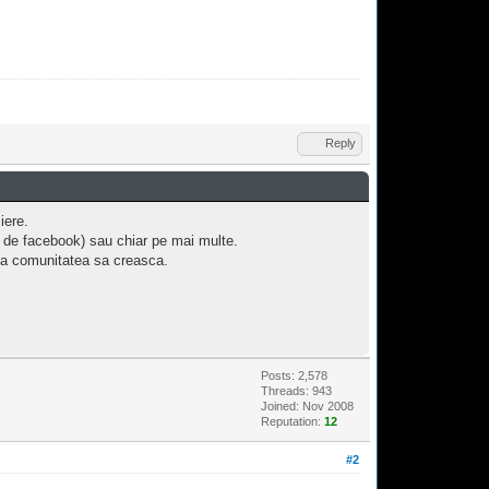
Reply
iere.
l de facebook) sau chiar pe mai multe.
uta comunitatea sa creasca.
Posts: 2,578
Threads: 943
Joined: Nov 2008
Reputation:
12
#2