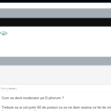
k
09 PM by
Admin
.)
Cum sa devii moderator pe E-phorum ?
Trebuie sa ai cel putin 50 de posturi ca sa ne dam seama ce fel de om