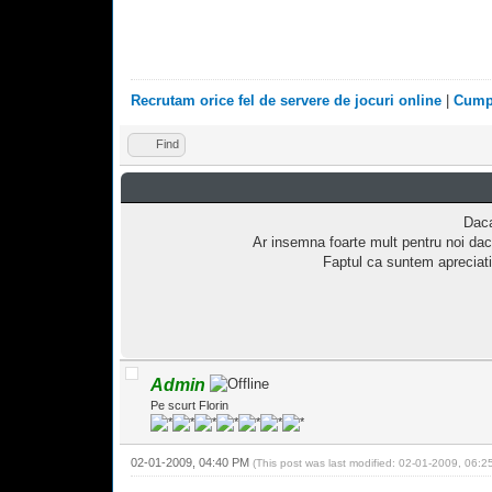
Recrutam orice fel de servere de jocuri online
|
Cumpa
Find
Daca
Ar insemna foarte mult pentru noi dac
Faptul ca suntem apreciati
Admin
Pe scurt Florin
02-01-2009, 04:40 PM
(This post was last modified: 02-01-2009, 06: