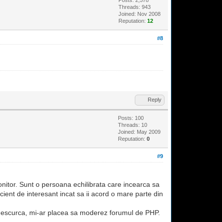
Threads: 943
Joined: Nov 2008
Reputation:
12
#8
Reply
Posts: 100
Threads: 10
Joined: May 2009
Reputation:
0
#9
onitor. Sunt o persoana echilibrata care incearca sa
ient de interesant incat sa ii acord o mare parte din
a descurca, mi-ar placea sa moderez forumul de PHP.