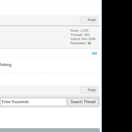
Reply
Posts: 2,578
Threads: 943
Joined: Nov 2008
Reputation:
12
#10
Reply