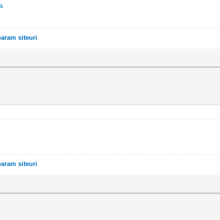
a
ram siteuri
ram siteuri