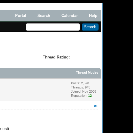
Portal
Search
Calendar
Help
Thread Rating:
Thread Modes
Posts: 2,578
Threads: 943
Joined: Nov 2008
Reputation:
12
#1
 esti.