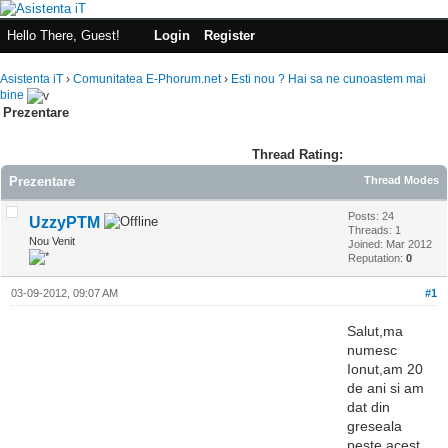
Hello There, Guest!
Login
Register
Asistenta iT
›
Comunitatea E-Phorum.net
›
Esti nou ? Hai sa ne cunoastem mai
bine
Prezentare
Thread Rating:
Prezentare
Thread Modes
Posts: 24
UzzyPTM
Threads: 1
Nou Venit
Joined: Mar 2012
Reputation:
0
03-09-2012, 09:07 AM
#1
Salut,ma
numesc
Ionut,am 20
de ani si am
dat din
greseala
peste acest