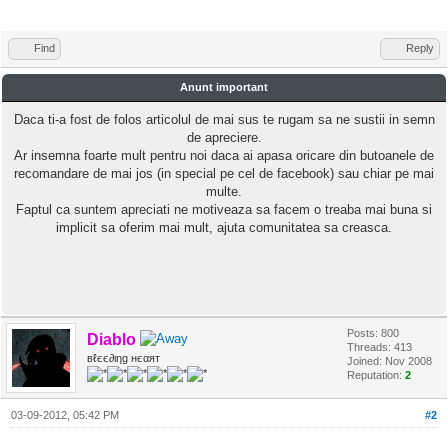
Find
Reply
Anunt important
Daca ti-a fost de folos articolul de mai sus te rugam sa ne sustii in semn
de apreciere.
Ar insemna foarte mult pentru noi daca ai apasa oricare din butoanele de
recomandare de mai jos (in special pe cel de facebook) sau chiar pe mai
multe.
Faptul ca suntem apreciati ne motiveaza sa facem o treaba mai buna si
implicit sa oferim mai mult, ajuta comunitatea sa creasca.
Posts: 800
Diablo
Threads: 413
вℓєє∂ιηg нєαят
Joined: Nov 2008
Reputation:
2
03-09-2012, 05:42 PM
#2