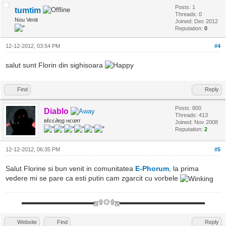
Posts: 1
tumtim
Threads: 0
Nou Venit
Joined: Dec 2012
Reputation:
0
12-12-2012, 03:54 PM
#4
salut sunt Florin din sighisoara
Find
Reply
Posts: 800
Diablo
Threads: 413
вℓєє∂ιηg нєαят
Joined: Nov 2008
Reputation:
2
12-12-2012, 06:35 PM
#5
Salut Florine si bun venit in comunitatea
E-Phorum
, la prima
vedere mi se pare ca esti putin cam zgarcit cu vorbele
▬▬▬▬▬▬▬▬▬▬▬ஜ۩۞۩ஜ▬▬▬▬▬▬▬▬▬▬▬▬▬
Website
Find
Reply