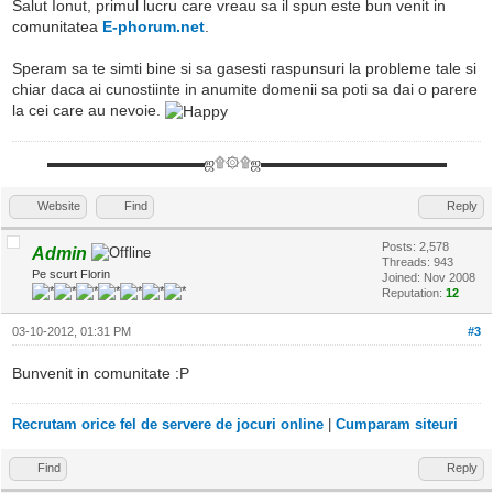
Salut Ionut, primul lucru care vreau sa il spun este bun venit in
comunitatea
E-phorum.net
.
Speram sa te simti bine si sa gasesti raspunsuri la probleme tale si
chiar daca ai cunostiinte in anumite domenii sa poti sa dai o parere
la cei care au nevoie.
▬▬▬▬▬▬▬▬▬▬▬ஜ۩۞۩ஜ▬▬▬▬▬▬▬▬▬▬▬▬▬
Website
Find
Reply
Posts: 2,578
Admin
Threads: 943
Pe scurt Florin
Joined: Nov 2008
Reputation:
12
03-10-2012, 01:31 PM
#3
Bunvenit in comunitate :P
Recrutam orice fel de servere de jocuri online
|
Cumparam siteuri
Find
Reply