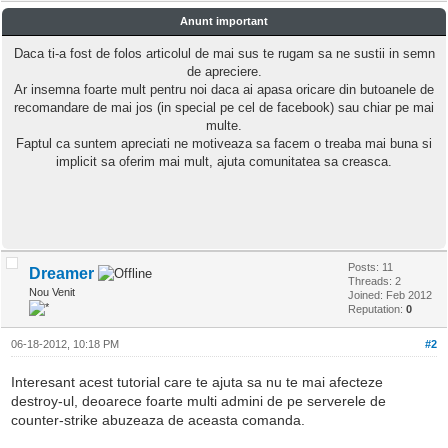
Anunt important
Daca ti-a fost de folos articolul de mai sus te rugam sa ne sustii in semn
de apreciere.
Ar insemna foarte mult pentru noi daca ai apasa oricare din butoanele de
recomandare de mai jos (in special pe cel de facebook) sau chiar pe mai
multe.
Faptul ca suntem apreciati ne motiveaza sa facem o treaba mai buna si
implicit sa oferim mai mult, ajuta comunitatea sa creasca.
Posts: 11
Dreamer
Threads: 2
Nou Venit
Joined: Feb 2012
Reputation:
0
06-18-2012, 10:18 PM
#2
Interesant acest tutorial care te ajuta sa nu te mai afecteze
destroy-ul, deoarece foarte multi admini de pe serverele de
counter-strike abuzeaza de aceasta comanda.