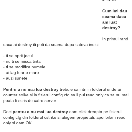
Cum imi dau
seama daca
am luat
destroy?
In primul rand
daca ai destroy iti poti da seama dupa cateva indici:
- ti sa oprit jocul
- nu ti se misca tinta
- ti se modifica numele
- ai lag foarte mare
- auzi sunete
Pentru a nu mai lua destroy
trebuie sa intri in folderul unde ai
counter strike si la fisierul config.cfg sa ii pui read only ca sa nu mai
poata fi scris de catre server.
Deci
pentru a nu mai lua destroy
dam click dreapta pe fisierul
config.cfg din folderul cstrike si alegem propietati, apoi bifam read
only si dam OK.