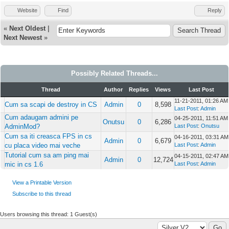
Website
Find
Reply
«
Next Oldest
|
Next Newest
»
Possibly Related Threads...
Thread
Author
Replies
Views
Last Post
11-21-2011, 01:26 AM
Cum sa scapi de destroy in CS
Admin
0
8,598
Last Post
:
Admin
Cum adaugam admini pe
04-25-2011, 11:51 AM
Onutsu
0
6,286
AdminMod?
Last Post
:
Onutsu
Cum sa iti creasca FPS in cs
04-16-2011, 03:31 AM
Admin
0
6,679
cu placa video mai veche
Last Post
:
Admin
Tutorial cum sa am ping mai
04-15-2011, 02:47 AM
Admin
0
12,724
mic in cs 1.6
Last Post
:
Admin
View a Printable Version
Subscribe to this thread
Users browsing this thread: 1 Guest(s)