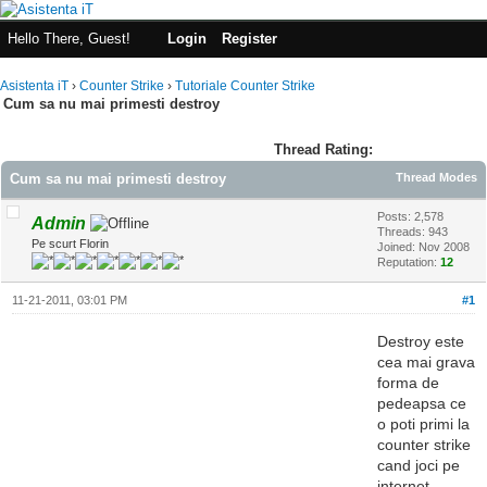
Hello There, Guest!
Login
Register
Asistenta iT
›
Counter Strike
›
Tutoriale Counter Strike
Cum sa nu mai primesti destroy
Thread Rating:
Cum sa nu mai primesti destroy
Thread Modes
Posts: 2,578
Admin
Threads: 943
Pe scurt Florin
Joined: Nov 2008
Reputation:
12
11-21-2011, 03:01 PM
#1
Destroy este
cea mai grava
forma de
pedeapsa ce
o poti primi la
counter strike
cand joci pe
internet.