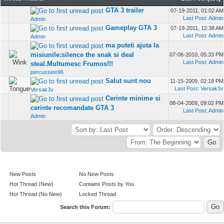
GTA 3 trailer
07-19-2011, 01:02 AM
Last Post
:
Admin
Admin
Gameplay GTA 3
07-19-2011, 12:38 AM
Last Post
:
Admin
Admin
ma puteti ajuta la
misiunile:silence the snak si deal
07-06-2010, 05:33 PM
Last Post
:
Admin
steal.Multumesc Frumos!!!
percussion96
Salut sunt nou
11-15-2009, 02:18 PM
Last Post
:
Versak3v
Versak3v
Cerinte minime si
08-04-2009, 09:02 PM
cerinte recomandate GTA 3
Last Post
:
Admin
Admin
New Posts
No New Posts
Hot Thread (New)
Contains Posts by You
Hot Thread (No New)
Locked Thread
Search this Forum: