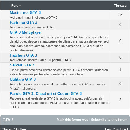
Forum
Threads
Masini noi GTA 3
25
Aici gasiti masini noi pentru GTA 3
Harti noi GTA 3
0
Aici gasiti harti noi pentru GTA 3
GTA 3 Multiplayer
Aici gasiti modalitati prin care se poate juca GTA 3 in reatea/pe internet,
0
de aici puteti descarca atat partea de client cat si partea de server, aici
discutam despre cum se poate face un server de GTA 3 si cum se
poate administra
Patchuri GTA 3
0
Aici veti gasi diferite Patch-uri pentru GTA 3
Salvari GTA 3
1
De aici puteti descarca diferite salvari pentru GTA 3 precum si incarca
salvarile voastre pentru a le pune la dispozitia tuturor
Utilitare GTA 3
0
Aici puteti incarca/descarca diferite utilitare pentru GTA 3 care ne fac
"viata" mai usoara
Parole GTA 3, Cheat-uri si Coduri GTA 3
Parolele si trainerele de la GTA 3 isi au locul in acest subforum, aici
3
gasiti diferite cheaturi pentru viata, armura si alte sfaturi si trucuri pentru
GTA 3
GTA 3
Mark this forum read
|
Subscribe to this forum
Thread
/
Author
Last Post
[
asc
]