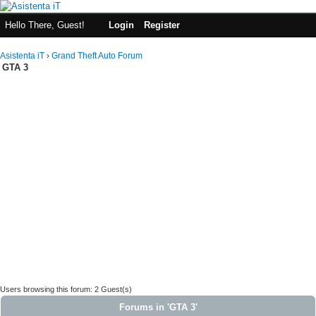
Hello There, Guest!
Login
Register
Asistenta iT
›
Grand Theft Auto Forum
GTA 3
Users browsing this forum: 2 Guest(s)
Forums in 'GTA 3'