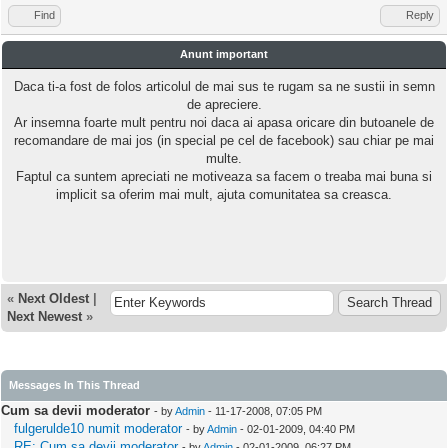
Find
Reply
Anunt important
Daca ti-a fost de folos articolul de mai sus te rugam sa ne sustii in semn
de apreciere.
Ar insemna foarte mult pentru noi daca ai apasa oricare din butoanele de
recomandare de mai jos (in special pe cel de facebook) sau chiar pe mai
multe.
Faptul ca suntem apreciati ne motiveaza sa facem o treaba mai buna si
implicit sa oferim mai mult, ajuta comunitatea sa creasca.
«
Next Oldest
|
Next Newest
»
Messages In This Thread
Cum sa devii moderator
- by
Admin
- 11-17-2008, 07:05 PM
fulgerulde10 numit moderator
- by
Admin
- 02-01-2009, 04:40 PM
RE: Cum sa devii moderator
- by
Admin
- 02-01-2009, 06:27 PM