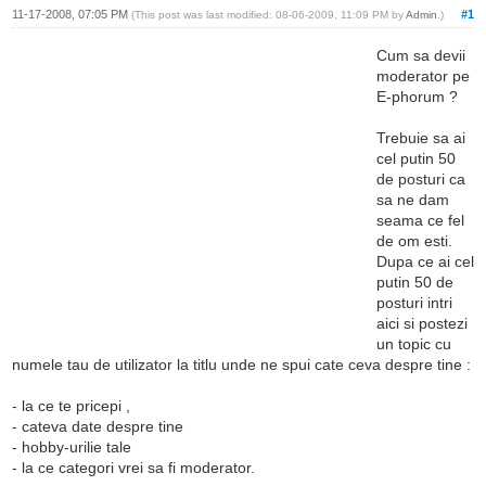
11-17-2008, 07:05 PM
#1
(This post was last modified: 08-06-2009, 11:09 PM by
Admin
.)
Cum sa devii
moderator pe
E-phorum ?
Trebuie sa ai
cel putin 50
de posturi ca
sa ne dam
seama ce fel
de om esti.
Dupa ce ai cel
putin 50 de
posturi intri
aici si postezi
un topic cu
numele tau de utilizator la titlu unde ne spui cate ceva despre tine :
- la ce te pricepi ,
- cateva date despre tine
- hobby-urilie tale
- la ce categori vrei sa fi moderator.