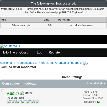
The following warnings occurred:
Warning
[2] count(): Parameter must be an array or an object that implements Countable -
Line: 864 - File: showthread.php PHP 7.4.33 (Linux)
File
Line
Function
/showthread.php
864
errorHandler->error
Hello There, Guest!
Login
Register
Asistenta iT
›
Comunitatea E-Phorum.net
›
Anunturi si Feedback
Cum sa devii moderator
Thread Rating:
Cum sa devii moderator
Thread Modes
Posts: 2,578
Admin
Threads: 943
Pe scurt Florin
Joined: Nov 2008
Reputation:
12